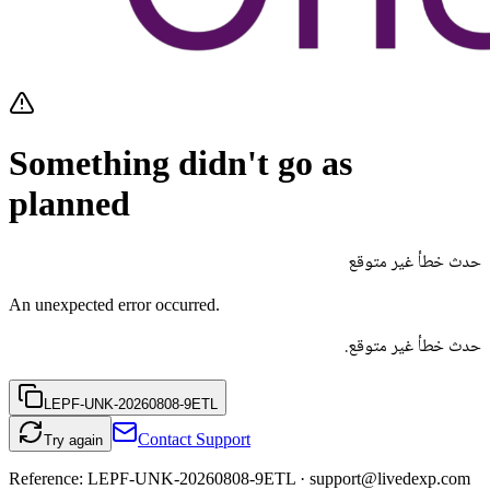
Something didn't go as
planned
حدث خطأ غير متوقع
An unexpected error occurred.
حدث خطأ غير متوقع.
LEPF-UNK-20260808-9ETL
Contact Support
Try again
Reference:
LEPF-UNK-20260808-9ETL
· support@livedexp.com